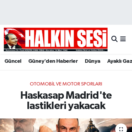
Nöbetçi Eczaneler
Hava Durumu
Trafik Durumu
Güncel
Güney'den Haberler
Dünya
Ayaklı Ga
Puan Durumu ve Fikstür
Tüm Manşetler
OTOMOBIL VE MOTOR SPORLARI
Haskasap Madrid'te
Son Dakika Haberleri
lastikleri yakacak
Haber Arşivi