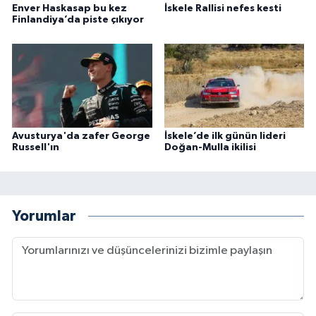
Enver Haskasap bu kez
İskele Rallisi nefes kesti
Finlandiya’da piste çıkıyor
Avusturya'da zafer George
İskele’de ilk günün lideri
Russell'ın
Doğan-Mulla ikilisi
Yorumlar