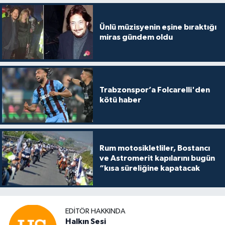
Ünlü müzisyenin eşine bıraktığı
miras gündem oldu
Trabzonspor’a Folcarelli'den
kötü haber
Rum motosikletliler, Bostancı
ve Astromerit kapılarını bugün
“kısa süreliğine kapatacak
EDITÖR HAKKINDA
Halkın Sesi