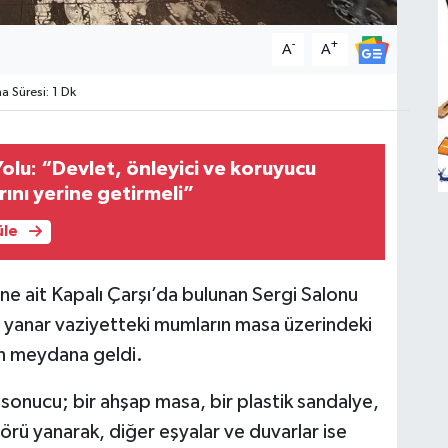
-
+
A
A
 Süresi: 1 Dk
Yolu: “Devlet, önleyici ve koruyucu
rını yerine getirmeli”
üle
ne ait Kapalı Çarşı’da bulunan Sergi Salonu
e yanar vaziyetteki mumların masa üzerindeki
ın meydana geldi.
 sonucu; bir ahşap masa, bir plastik sandalye,
törü yanarak, diğer eşyalar ve duvarlar ise