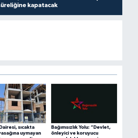
süreliğine kapatacak
Dairesi, sıcakta
Bağımsızlık Yolu: “Devlet,
 yasağına uymayan
önleyici ve koruyucu