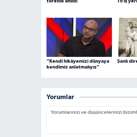
törenle anıldı
19 iş yer
“Kendi hikâyemizi dünyaya
Şanlı dire
kendimiz anlatmalıyız”
Yorumlar