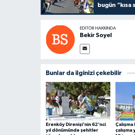
bugün “kısa 
EDITÖR HAKKINDA
Bekir Soyel
Bunlar da ilginizi çekebilir
Erenköy Direnişi’nin 62’nci
Çalışma 
yıl dönümünde şehitler
çalışma