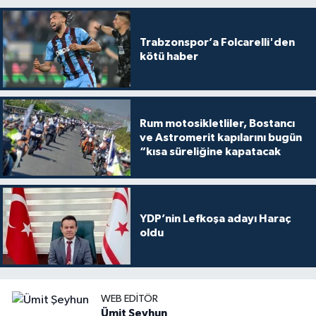
Trabzonspor’a Folcarelli'den
kötü haber
Rum motosikletliler, Bostancı
ve Astromerit kapılarını bugün
“kısa süreliğine kapatacak
YDP’nin Lefkoşa adayı Haraç
oldu
WEB EDITÖR
Ümit Şeyhun