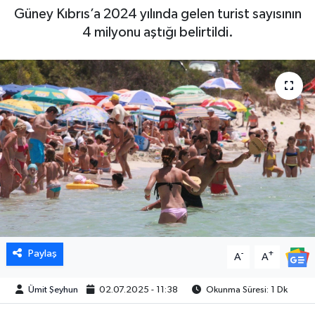
Güney Kıbrıs’a 2024 yılında gelen turist sayısının
4 milyonu aştığı belirtildi.
Paylaş
-
+
A
A
Ümit Şeyhun
02.07.2025 - 11:38
Okunma Süresi: 1 Dk