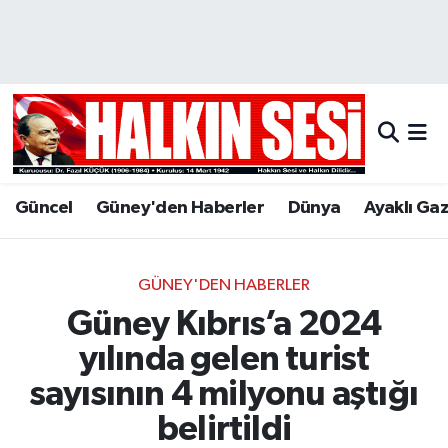
Nöbetçi Eczaneler
Hava Durumu
Trafik Durumu
Güncel
Güney'den Haberler
Dünya
Ayaklı Ga
Puan Durumu ve Fikstür
Tüm Manşetler
GÜNEY'DEN HABERLER
Güney Kıbrıs’a 2024
Son Dakika Haberleri
yılında gelen turist
Haber Arşivi
sayısının 4 milyonu aştığı
belirtildi