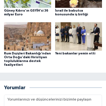
Güney Kıbrıs’ın GSYİH’si 36
İsrail ile babutsa
milyar Euro
konusunda iş birliği
Rum Dışişleri Bakanlığı’ndan
Yeni bakanlar yemin etti
Orta Doğu’daki Hıristiyan
topluluklarına destek
faaliyetleri
Yorumlar