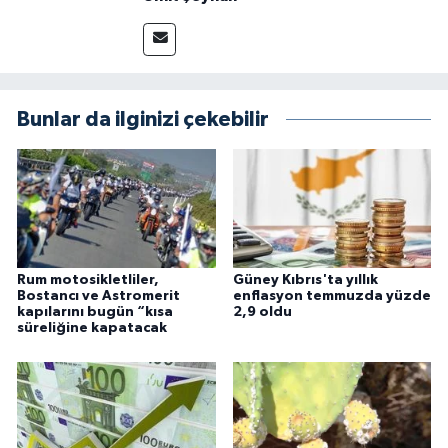
Bunlar da ilginizi çekebilir
Rum motosikletliler,
Güney Kıbrıs'ta yıllık
Bostancı ve Astromerit
enflasyon temmuzda yüzde
kapılarını bugün “kısa
2,9 oldu
süreliğine kapatacak