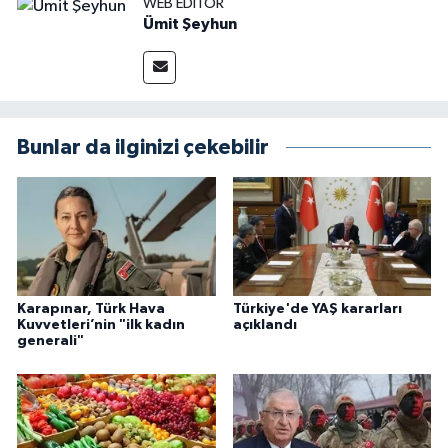
WEB EDITÖR
Ümit Şeyhun
Bunlar da ilginizi çekebilir
Karapınar, Türk Hava
Türkiye'de YAŞ kararları
Kuvvetleri’nin "ilk kadın
açıklandı
generali"