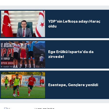
YDP’nin Lefkoşa adayı Haraç
oldu
Ege Erülkü Isparta’da da
zirvede!
Esentepe, Gençlere yenildi