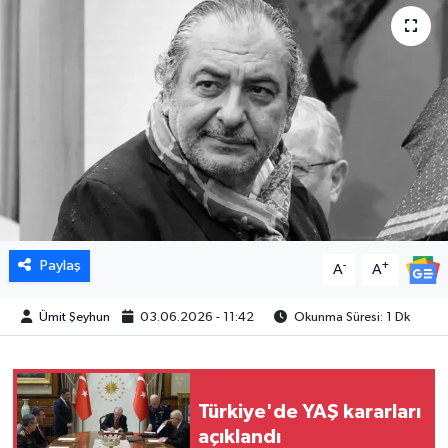
Paylaş
-
+
A
A
Ümit Şeyhun
03.06.2026 - 11:42
Okunma Süresi: 1 Dk
Türkiye'de YAŞ kararları
açıklandı