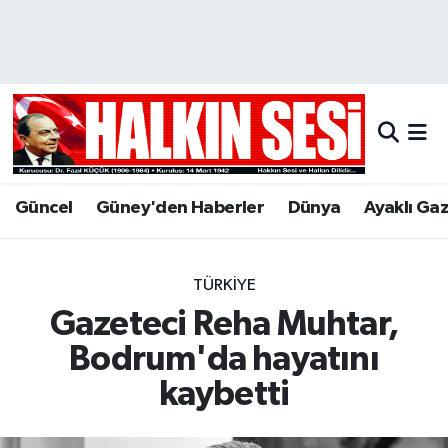
Nöbetçi Eczaneler
Hava Durumu
Trafik Durumu
Güncel
Güney'den Haberler
Dünya
Ayaklı Ga
Puan Durumu ve Fikstür
Tüm Manşetler
TÜRKIYE
Gazeteci Reha Muhtar,
Son Dakika Haberleri
Bodrum'da hayatını
Haber Arşivi
kaybetti