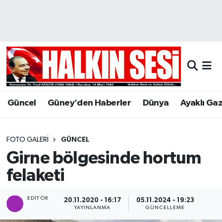
Nöbetçi Eczaneler
Hava Durumu
Trafik Durumu
Güncel
Güney'den Haberler
Dünya
Ayaklı Ga
Puan Durumu ve Fikstür
Tüm Manşetler
FOTO GALERI
GÜNCEL
Girne bölgesinde hortum
Son Dakika Haberleri
felaketi
Haber Arşivi
EDITÖR
20.11.2020 - 16:17
05.11.2024 - 19:23
YAYINLANMA
GÜNCELLEME