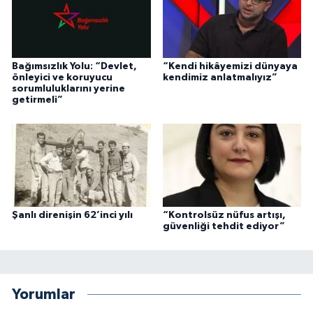
Bağımsızlık Yolu: “Devlet,
“Kendi hikâyemizi dünyaya
önleyici ve koruyucu
kendimiz anlatmalıyız”
sorumluluklarını yerine
getirmeli”
Şanlı direnişin 62’inci yılı
“Kontrolsüz nüfus artışı,
güvenliği tehdit ediyor”
Yorumlar