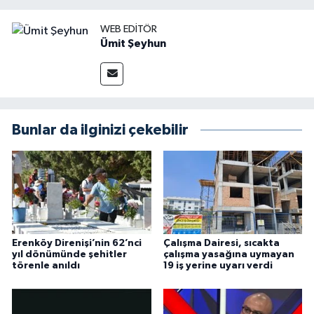
WEB EDITÖR
Ümit Şeyhun
Bunlar da ilginizi çekebilir
Erenköy Direnişi’nin 62’nci
Çalışma Dairesi, sıcakta
yıl dönümünde şehitler
çalışma yasağına uymayan
törenle anıldı
19 iş yerine uyarı verdi