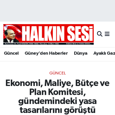
Nöbetçi Eczaneler
Hava Durumu
Trafik Durumu
Güncel
Güney'den Haberler
Dünya
Ayaklı Ga
Puan Durumu ve Fikstür
Tüm Manşetler
GÜNCEL
Ekonomi, Maliye, Bütçe ve
Son Dakika Haberleri
Plan Komitesi,
Haber Arşivi
gündemindeki yasa
tasarılarını görüştü