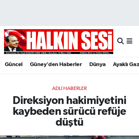
Nöbetçi Eczaneler
Hava Durumu
Trafik Durumu
Güncel
Güney'den Haberler
Dünya
Ayaklı Ga
Puan Durumu ve Fikstür
Tüm Manşetler
ADLI HABERLER
Direksiyon hakimiyetini
Son Dakika Haberleri
kaybeden sürücü refüje
Haber Arşivi
düştü