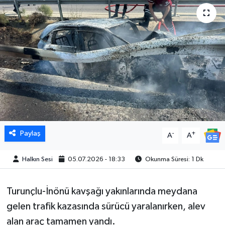
Paylaş
-
+
A
A
Halkın Sesi
05.07.2026 - 18:33
Okunma Süresi: 1 Dk
Turunçlu-İnönü kavşağı yakınlarında meydana
gelen trafik kazasında sürücü yaralanırken, alev
alan araç tamamen yandı.