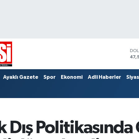
DO
47,
EU
55,
STE
Ayaklı Gazete
Spor
Ekonomi
Adli Haberler
Siya
64,
 Dış Politikasında