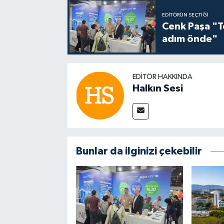
EDITÖRÜN SEÇTIĞI
Cenk Paşa "T
adım önde"
EDITÖR HAKKINDA
Halkın Sesi
Bunlar da ilginizi çekebilir