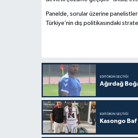
Panelde, sorular üzerine panelistl
Türkiye’nin dış politikasındaki stra
EDITÖRÜN SEÇTIĞI
Ağırdağ Boğa
EDITÖRÜN SEÇTIĞI
Kasongo Baf i