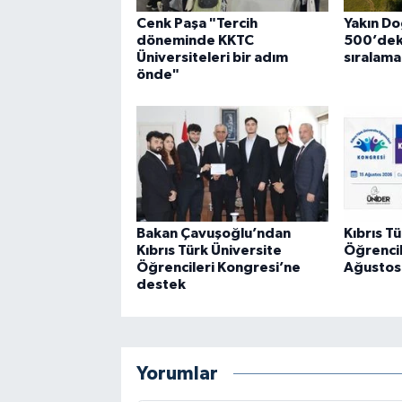
Cenk Paşa "Tercih
Yakın Do
döneminde KKTC
500’deki
Üniversiteleri bir adım
sıralamal
önde"
Bakan Çavuşoğlu’ndan
Kıbrıs T
Kıbrıs Türk Üniversite
Öğrencil
Öğrencileri Kongresi’ne
Ağustos'
destek
Yorumlar