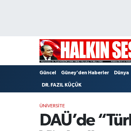
Nöbetçi Eczaneler
Hava Durumu
Trafik Durumu
Puan Durumu ve Fikstür
Güncel
Güney'den Haberler
Dünya
Tüm Manşetler
DR. FAZIL KÜÇÜK
Son Dakika Haberleri
ÜNIVERSITE
Haber Arşivi
DAÜ’de “Türk