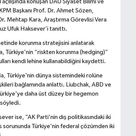
 açılışında konuşan DAÜ Siyaset Bilimi ve
AÜ KPM Başkanı Prof. Dr. Ahmet Sözen,
Dr. Mehtap Kara, Araştırma Görevlisi Vera
z Ufuk Haksever’i tanıttı.
etinde korunma stratejisini anlatarak
, Türkiye'nin “riskten korunma (hedging)”
lları kendi lehine kullanabildiğini kaydetti.
a, Türkiye'nin dünya sistemindeki rolüne
lişkileri bağlamında anlattı. Liubchak, ABD ve
n Türkiye'ye daha üst düzey bir hegemon
 söyledi.
er ise, “AK Parti'nin dış politikasındaki iki
s sorununda Türkiye'nin federal çözümden iki
i.