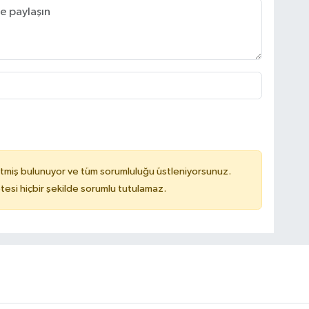
tmiş bulunuyor ve tüm sorumluluğu üstleniyorsunuz.
tesi hiçbir şekilde sorumlu tutulamaz.