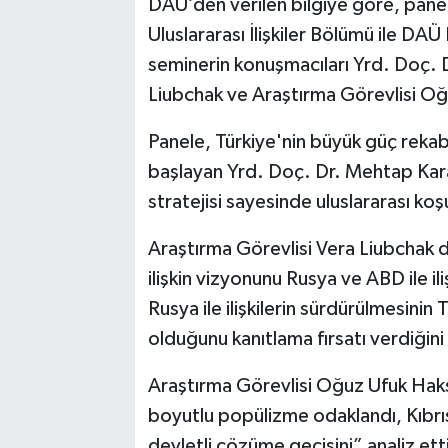
DAÜ’den verilen bilgiye göre, panel
Uluslararası İlişkiler Bölümü ile D
seminerin konuşmacıları Yrd. Doç. 
Liubchak ve Araştırma Görevlisi Oğu
Panele, Türkiye'nin büyük güç rekab
başlayan Yrd. Doç. Dr. Mehtap Kara
stratejisi sayesinde uluslararası koşu
Araştırma Görevlisi Vera Liubchak d
ilişkin vizyonunu Rusya ve ABD ile i
Rusya ile ilişkilerin sürdürülmesini
olduğunu kanıtlama fırsatı verdiğini
Araştırma Görevlisi Oğuz Ufuk Haksev
boyutlu popülizme odaklandı, Kıbrı
devletli çözüme geçişini” analiz ett