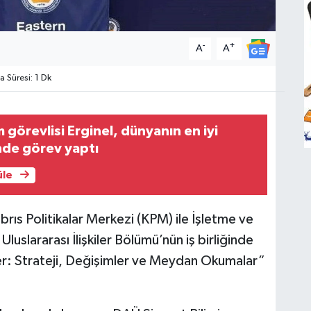
-
+
A
A
Süresi: 1 Dk
görevlisi Erginel, dünyanın en iyi
nde görev yaptı
üle
rıs Politikalar Merkezi (KPM) ile İşletme ve
Uluslararası İlişkiler Bölümü’nün iş birliğinde
ler: Strateji, Değişimler ve Meydan Okumalar”