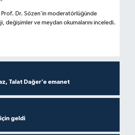
er Prof. Dr. Sözen’in moderatörlüğünde
teji, değişimler ve meydan okumalarını inceledi.
z, Talat Dağer’e emanet
çin geldi