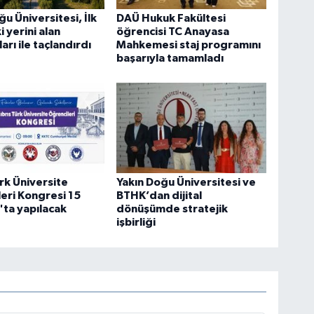
ğu Üniversitesi, İlk
DAÜ Hukuk Fakültesi
 yerini alan
öğrencisi TC Anayasa
arı ile taçlandırdı
Mahkemesi staj programını
başarıyla tamamladı
ürk Üniversite
Yakın Doğu Üniversitesi ve
eri Kongresi 15
BTHK’dan dijital
ta yapılacak
dönüşümde stratejik
işbirliği