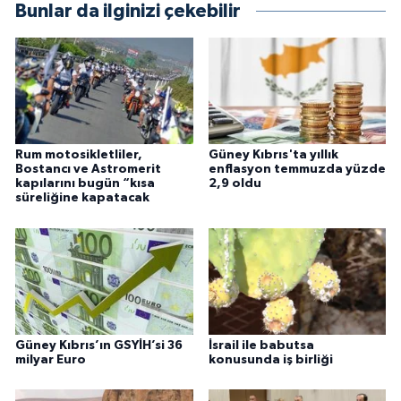
Bunlar da ilginizi çekebilir
Rum motosikletliler,
Güney Kıbrıs'ta yıllık
Bostancı ve Astromerit
enflasyon temmuzda yüzde
kapılarını bugün “kısa
2,9 oldu
süreliğine kapatacak
Güney Kıbrıs’ın GSYİH’si 36
İsrail ile babutsa
milyar Euro
konusunda iş birliği