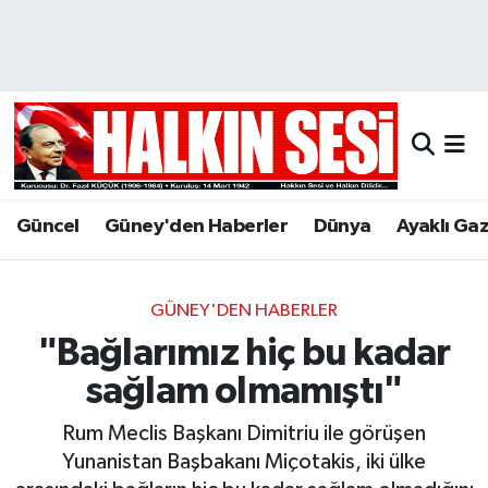
Nöbetçi Eczaneler
Hava Durumu
Trafik Durumu
Güncel
Güney'den Haberler
Dünya
Ayaklı Ga
Puan Durumu ve Fikstür
Tüm Manşetler
GÜNEY'DEN HABERLER
"Bağlarımız hiç bu kadar
Son Dakika Haberleri
sağlam olmamıştı"
Haber Arşivi
Rum Meclis Başkanı Dimitriu ile görüşen
Yunanistan Başbakanı Miçotakis, iki ülke