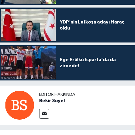
YDP’nin Lefkoşa adayı Haraç
oldu
Ege Erülkü Isparta’da da
zirvede!
EDITÖR HAKKINDA
Bekir Soyel