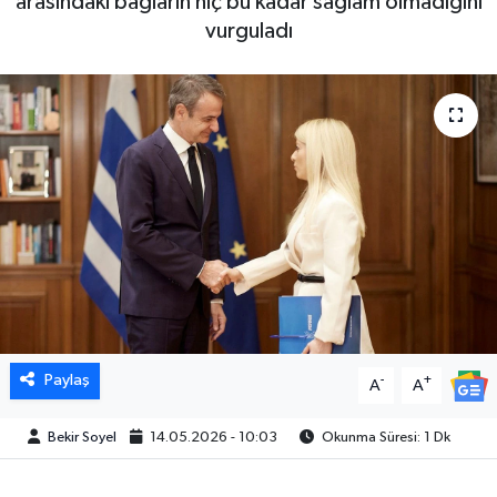
arasındaki bağların hiç bu kadar sağlam olmadığını
vurguladı
Paylaş
-
+
A
A
Bekir Soyel
14.05.2026 - 10:03
Okunma Süresi: 1 Dk