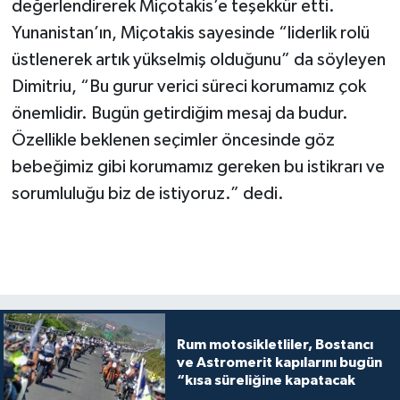
değerlendirerek Miçotakis’e teşekkür etti.
Yunanistan’ın, Miçotakis sayesinde “liderlik rolü
üstlenerek artık yükselmiş olduğunu” da söyleyen
Dimitriu, “Bu gurur verici süreci korumamız çok
önemlidir. Bugün getirdiğim mesaj da budur.
Özellikle beklenen seçimler öncesinde göz
bebeğimiz gibi korumamız gereken bu istikrarı ve
sorumluluğu biz de istiyoruz.” dedi.
Rum motosikletliler, Bostancı
ve Astromerit kapılarını bugün
“kısa süreliğine kapatacak