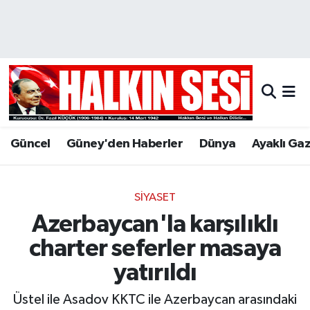
Nöbetçi Eczaneler
Hava Durumu
Trafik Durumu
Güncel
Güney'den Haberler
Dünya
Ayaklı Ga
Puan Durumu ve Fikstür
Tüm Manşetler
SIYASET
Azerbaycan'la karşılıklı
Son Dakika Haberleri
charter seferler masaya
Haber Arşivi
yatırıldı
Üstel ile Asadov KKTC ile Azerbaycan arasındaki