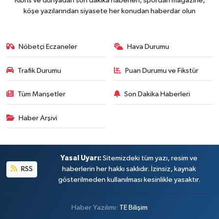
Kıbrıs ve dünyadan son dakika haberleri, spordan magazine,
köşe yazılarından siyasete her konudan haberdar olun
Nöbetçi Eczaneler
Hava Durumu
Trafik Durumu
Puan Durumu ve Fikstür
Tüm Manşetler
Son Dakika Haberleri
Haber Arşivi
Yasal Uyarı:
Sitemizdeki tüm yazı, resim ve
RSS
haberlerin her hakkı saklıdır. İzinsiz, kaynak
gösterilmeden kullanılması kesinlikle yasaktır.
Haber Yazılımı:
TE Bilişim