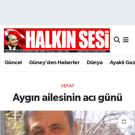
Nöbetçi Eczaneler
Hava Durumu
Trafik Durumu
Güncel
Güney'den Haberler
Dünya
Ayaklı Ga
Puan Durumu ve Fikstür
Tüm Manşetler
VEFAT
Aygın ailesinin acı günü
Son Dakika Haberleri
Haber Arşivi