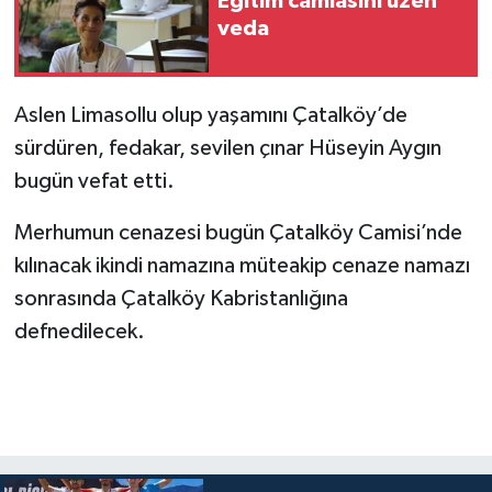
Eğitim camiasını üzen
veda
Aslen Limasollu olup yaşamını Çatalköy’de
sürdüren, fedakar, sevilen çınar Hüseyin Aygın
bugün vefat etti.
Merhumun cenazesi bugün Çatalköy Camisi’nde
kılınacak ikindi namazına müteakip cenaze namazı
sonrasında Çatalköy Kabristanlığına
defnedilecek.