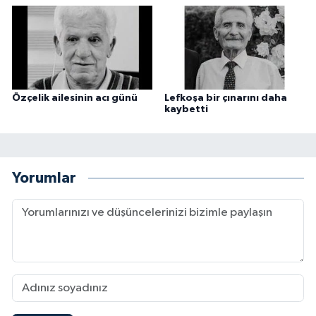
Özçelik ailesinin acı günü
Lefkoşa bir çınarını daha
kaybetti
Yorumlar