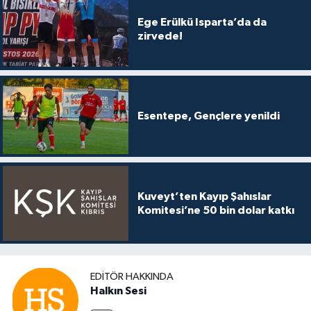
Ege Erülkü Isparta’da da
zirvede!
Esentepe, Gençlere yenildi
Kuveyt’ten Kayıp Şahıslar
Komitesi’ne 50 bin dolar katkı
EDITÖR HAKKINDA
Halkın Sesi