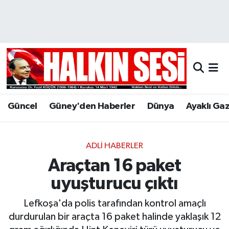
Nöbetçi Eczaneler
Hava Durumu
Trafik Durumu
Güncel
Güney'den Haberler
Dünya
Ayaklı Ga
Puan Durumu ve Fikstür
Tüm Manşetler
ADLI HABERLER
Araçtan 16 paket
Son Dakika Haberleri
uyuşturucu çıktı
Haber Arşivi
Lefkoşa'da polis tarafından kontrol amaçlı
durdurulan bir araçta 16 paket halinde yaklaşık 12