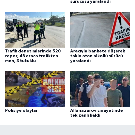
sürücüsü yaralandı
Trafik denetimlerinde 520
Aracıyla bankete düşerek
rapor, 48 araca trafikten
takla atan alkollü sürücü
men, 3 tutuklu
yaralandı
Polisiye olaylar
Allanazarov cinayetinde
tek zanlı kaldı