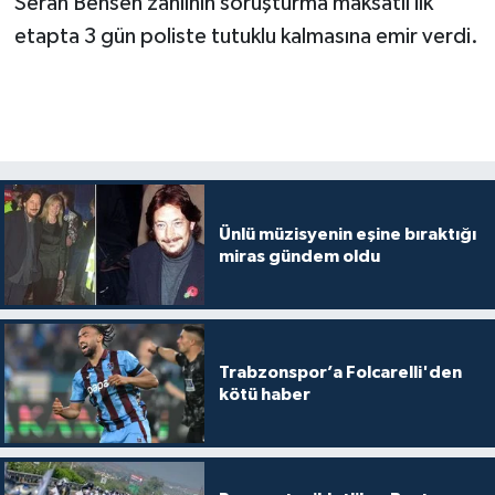
Seran Bensen zanlının soruşturma maksatlı ilk
etapta 3 gün poliste tutuklu kalmasına emir verdi.
Ünlü müzisyenin eşine bıraktığı
miras gündem oldu
Trabzonspor’a Folcarelli'den
kötü haber