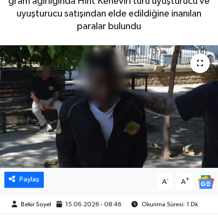
gram ağırlığında Hint Keneviri türü uyuşturucu ve
uyuşturucu satışından elde edildiğine inanılan
paralar bulundu
Paylaş
-
+
A
A
Bekir Soyel
15.06.2026 - 08:46
Okunma Süresi: 1 Dk