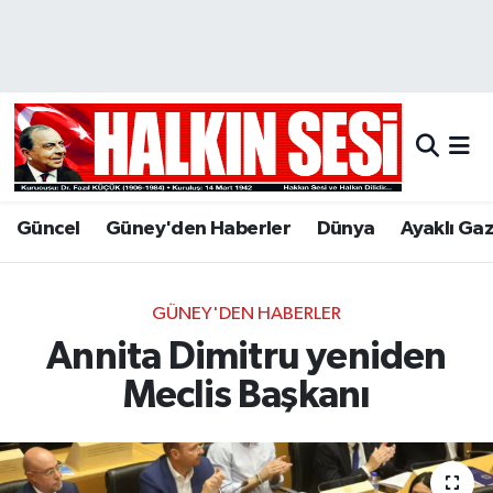
Nöbetçi Eczaneler
Hava Durumu
Trafik Durumu
Güncel
Güney'den Haberler
Dünya
Ayaklı Ga
Puan Durumu ve Fikstür
Tüm Manşetler
GÜNEY'DEN HABERLER
Annita Dimitru yeniden
Son Dakika Haberleri
Meclis Başkanı
Haber Arşivi