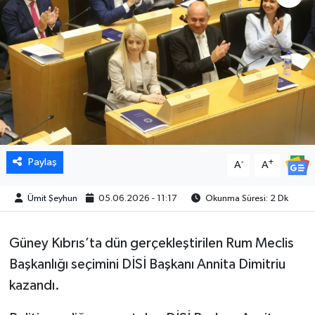
Paylaş
-
+
A
A
Ümit Şeyhun
05.06.2026 - 11:17
Okunma Süresi: 2 Dk
Güney Kıbrıs’ta dün gerçekleştirilen Rum Meclis
Başkanlığı seçimini DİSİ Başkanı Annita Dimitriu
kazandı.