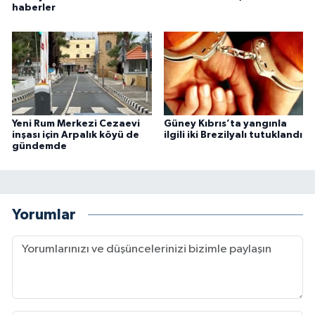
haberler
Yeni Rum Merkezi Cezaevi
Güney Kıbrıs’ta yangınla
inşası için Arpalık köyü de
ilgili iki Brezilyalı tutuklandı
gündemde
Yorumlar